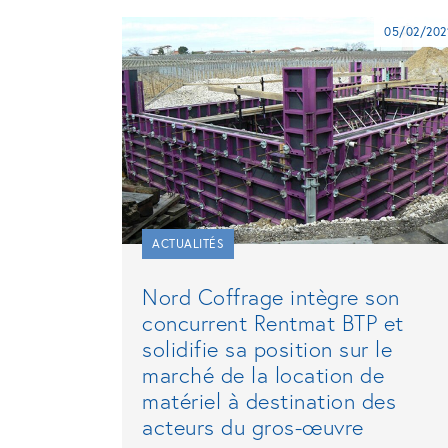
05/02/202
ACTUALITÉS
Nord Coffrage intègre son
concurrent Rentmat BTP et
solidifie sa position sur le
marché de la location de
matériel à destination des
acteurs du gros-œuvre