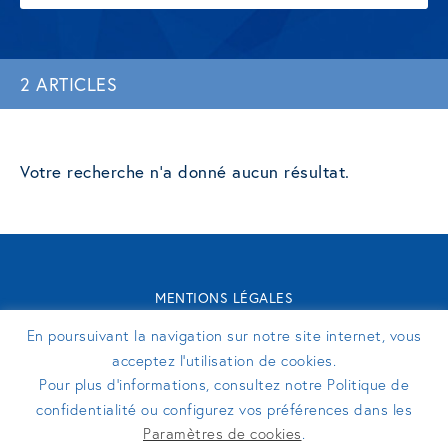
2 ARTICLES
Votre recherche n'a donné aucun résultat.
MENTIONS LÉGALES
CONTACT
En poursuivant la navigation sur notre site internet, vous
TURENNE GROUPE 2026 - SITE RÉALISÉ PAR
PERFEKTO
acceptez l’utilisation de cookies.
Pour plus d’informations, consultez notre Politique de
confidentialité ou configurez vos préférences dans les
SUIVEZ-NOUS
Paramètres de cookies
.