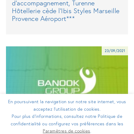
d’accompagnement, Turenne
Hôtellerie cède l’Ibis Styles Marseille
Provence Aéroport***
23/09/2021
En poursuivant la navigation sur notre site internet, vous
acceptez l’utilisation de cookies.
Pour plus d’informations, consultez notre Politique de
confidentialité ou configurez vos préférences dans les
COMMUNIQUÉS DE PRESSE
Paramètres de cookies
.