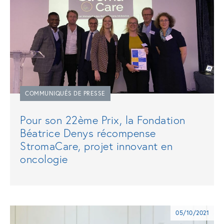
COMMUNIQUÉS DE PRESSE
Pour son 22ème Prix, la Fondation
Béatrice Denys récompense
StromaCare, projet innovant en
oncologie
05/10/2021