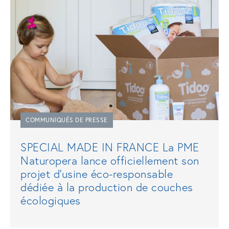
COMMUNIQUÉS DE PRESSE
SPECIAL MADE IN FRANCE La PME
Naturopera lance officiellement son
projet d’usine éco-responsable
dédiée à la production de couches
écologiques