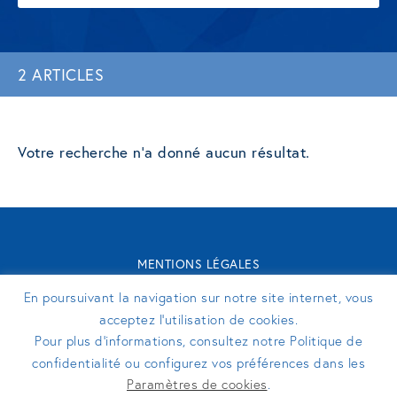
2 ARTICLES
Votre recherche n'a donné aucun résultat.
MENTIONS LÉGALES
CONTACT
En poursuivant la navigation sur notre site internet, vous
TURENNE GROUPE 2026 - SITE RÉALISÉ PAR
PERFEKTO
acceptez l’utilisation de cookies.
Pour plus d’informations, consultez notre Politique de
confidentialité ou configurez vos préférences dans les
SUIVEZ-NOUS
Paramètres de cookies
.