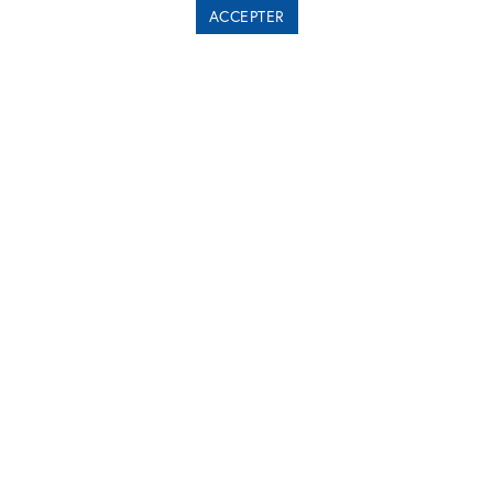
ACCEPTER
COMMUNIQUÉS DE PRESSE
LA LETTRE CAPITAL - JUIN
2015
5
31/03/2015