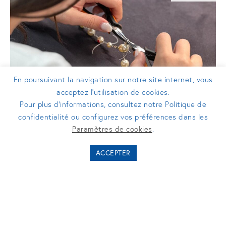
En poursuivant la navigation sur notre site internet, vous
acceptez l’utilisation de cookies.
Pour plus d’informations, consultez notre Politique de
confidentialité ou configurez vos préférences dans les
COMMUNIQUÉS DE PRESSE
Paramètres de cookies
.
Mettetal Création ouvre son capital à
ACCEPTER
Turenne Groupe pour accélérer sa
croissance dans le secteur du luxe
« Made in France »