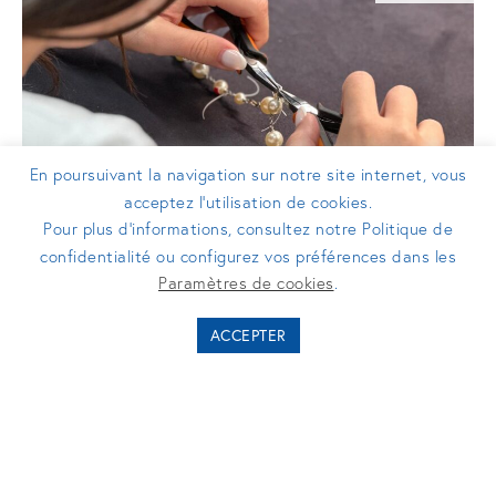
En poursuivant la navigation sur notre site internet, vous
acceptez l’utilisation de cookies.
Pour plus d’informations, consultez notre Politique de
confidentialité ou configurez vos préférences dans les
COMMUNIQUÉS DE PRESSE
Paramètres de cookies
.
Mettetal Création ouvre son capital à
ACCEPTER
Turenne Groupe pour accélérer sa
croissance dans le secteur du luxe
« Made in France »