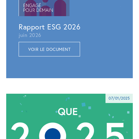
juillet 
VOI
Rapport ESG 2026
juin 2026
VOIR LE DOCUMENT
07/01/2025