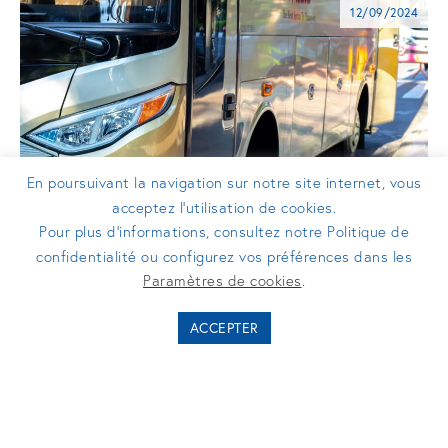
12/09/2024
En poursuivant la navigation sur notre site internet, vous
acceptez l’utilisation de cookies.
Pour plus d’informations, consultez notre Politique de
confidentialité ou configurez vos préférences dans les
COMMUNIQUÉS DE PRESSE
Paramètres de cookies
.
Greystal s'associe à UI
ACCEPTER
Investissement et Pays de la Loire
Croissance pour accompagner sa
transmission