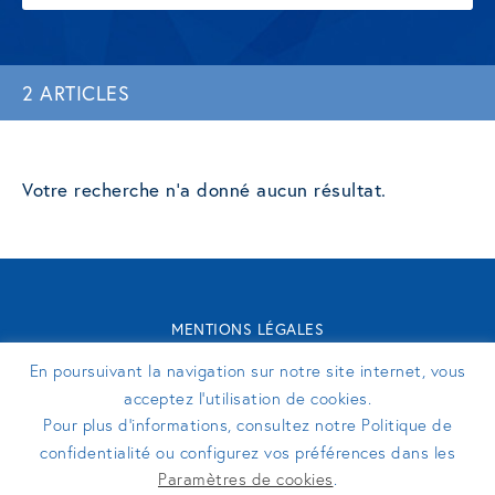
2 ARTICLES
Votre recherche n'a donné aucun résultat.
MENTIONS LÉGALES
CONTACT
En poursuivant la navigation sur notre site internet, vous
TURENNE GROUPE 2026 - SITE RÉALISÉ PAR
PERFEKTO
acceptez l’utilisation de cookies.
Pour plus d’informations, consultez notre Politique de
confidentialité ou configurez vos préférences dans les
SUIVEZ-NOUS
Paramètres de cookies
.