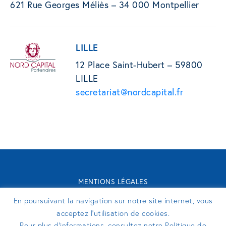
621 Rue Georges Méliès – 34 000 Montpellier
LILLE
12 Place Saint-Hubert – 59800
LILLE
secretariat@nordcapital.fr
MENTIONS LÉGALES
CONTACT
En poursuivant la navigation sur notre site internet, vous
TURENNE GROUPE 2026 - SITE RÉALISÉ PAR
PERFEKTO
acceptez l’utilisation de cookies.
Pour plus d’informations, consultez notre Politique de