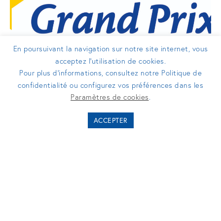
En poursuivant la navigation sur notre site internet, vous
acceptez l’utilisation de cookies.
Pour plus d’informations, consultez notre Politique de
confidentialité ou configurez vos préférences dans les
COMMUNIQUÉS DE PRESSE
Paramètres de cookies
.
Turenne Groupe, lauréat du Prix de la
ACCEPTER
FAS lors de la 21e cérémonie du
Grand Prix de l'actionnariat salarié
05/12/2025