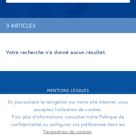
3 ARTICLES
Votre recherche n'a donné aucun résultat.
MENTIONS LÉGALES
CONTACT
En poursuivant la navigation sur notre site internet, vous
TURENNE GROUPE 2026 - SITE RÉALISÉ PAR
PERFEKTO
acceptez l’utilisation de cookies.
Pour plus d’informations, consultez notre Politique de
confidentialité ou configurez vos préférences dans les
SUIVEZ-NOUS
Paramètres de cookies
.