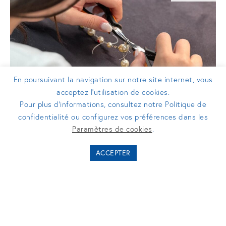
En poursuivant la navigation sur notre site internet, vous
acceptez l’utilisation de cookies.
Pour plus d’informations, consultez notre Politique de
confidentialité ou configurez vos préférences dans les
COMMUNIQUÉS DE PRESSE
Paramètres de cookies
.
Mettetal Création ouvre son capital à
ACCEPTER
Turenne Groupe pour accélérer sa
croissance dans le secteur du luxe
« Made in France »