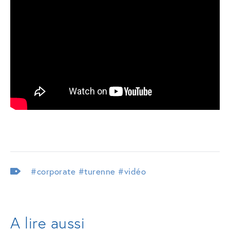
#corporate
#turenne
#vidéo
A lire aussi