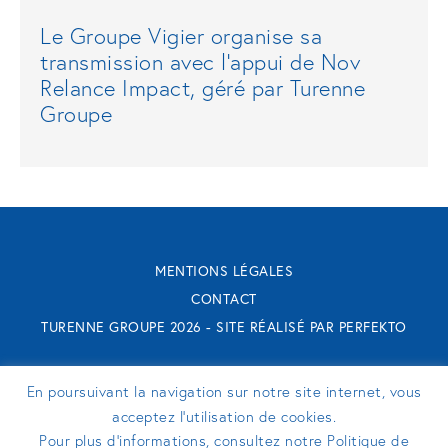
Le Groupe Vigier organise sa
transmission avec l’appui de Nov
Relance Impact, géré par Turenne
Groupe
MENTIONS LÉGALES
CONTACT
TURENNE GROUPE 2026 - SITE RÉALISÉ PAR
PERFEKTO
SUIVEZ-NOUS
En poursuivant la navigation sur notre site internet, vous
acceptez l’utilisation de cookies.
Pour plus d’informations, consultez notre Politique de