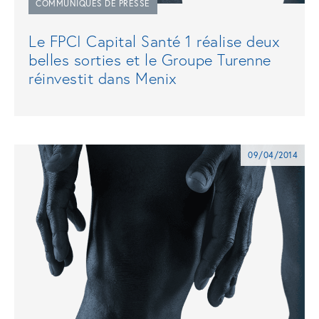
COMMUNIQUÉS DE PRESSE
Le FPCI Capital Santé 1 réalise deux
belles sorties et le Groupe Turenne
réinvestit dans Menix
09/04/2014