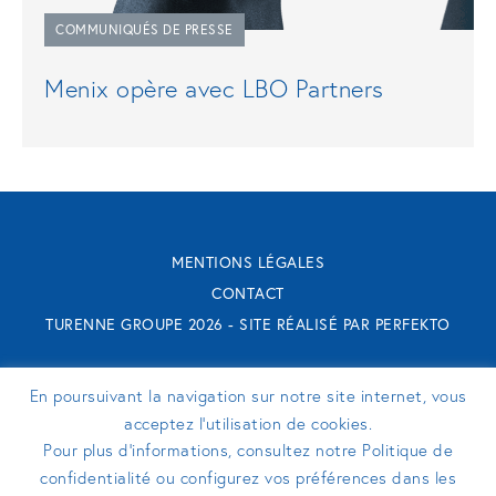
COMMUNIQUÉS DE PRESSE
Menix opère avec LBO Partners
MENTIONS LÉGALES
CONTACT
TURENNE GROUPE 2026 - SITE RÉALISÉ PAR
PERFEKTO
SUIVEZ-NOUS
En poursuivant la navigation sur notre site internet, vous
acceptez l’utilisation de cookies.
Pour plus d’informations, consultez notre Politique de
confidentialité ou configurez vos préférences dans les