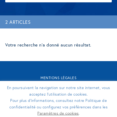
2 ARTICLES
Votre recherche n'a donné aucun résultat.
MENTIONS LÉGALES
CONTACT
En poursuivant la navigation sur notre site internet, vous
TURENNE GROUPE 2026 - SITE RÉALISÉ PAR
PERFEKTO
acceptez l’utilisation de cookies.
Pour plus d’informations, consultez notre Politique de
confidentialité ou configurez vos préférences dans les
SUIVEZ-NOUS
Paramètres de cookies
.