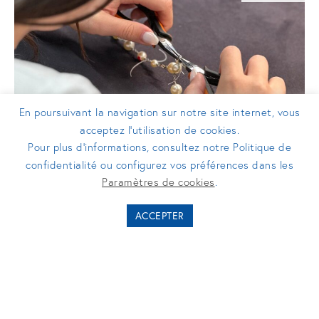
En poursuivant la navigation sur notre site internet, vous
acceptez l’utilisation de cookies.
Pour plus d’informations, consultez notre Politique de
confidentialité ou configurez vos préférences dans les
COMMUNIQUÉS DE PRESSE
Paramètres de cookies
.
Mettetal Création ouvre son capital à
ACCEPTER
Turenne Groupe pour accélérer sa
croissance dans le secteur du luxe
« Made in France »