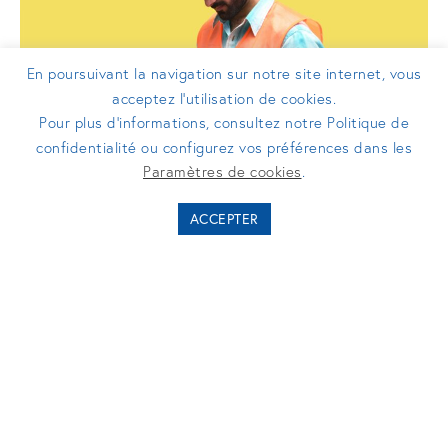
En poursuivant la navigation sur notre site internet, vous
acceptez l’utilisation de cookies.
Pour plus d’informations, consultez notre Politique de
confidentialité ou configurez vos préférences dans les
COMMUNIQUÉS DE PRESSE
Paramètres de cookies
.
Kizeo ouvre une nouvelle étape de sa
ACCEPTER
croissance avec l’appui de Turenne
Emergence pour transformer
durablement le quotidien des
professionnels terrain
23/04/2026