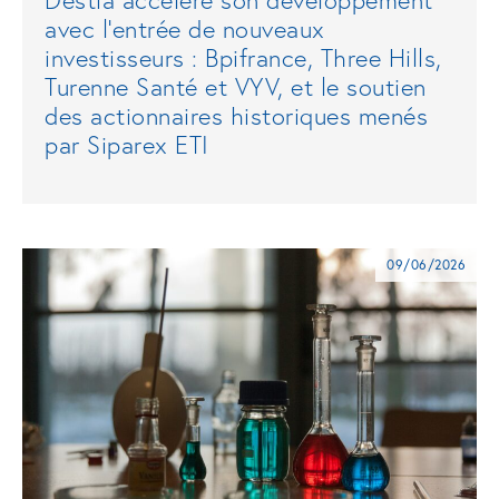
avec l’entrée de nouveaux
investisseurs : Bpifrance, Three Hills,
Turenne Santé et VYV, et le soutien
des actionnaires historiques menés
par Siparex ETI
09/06/2026