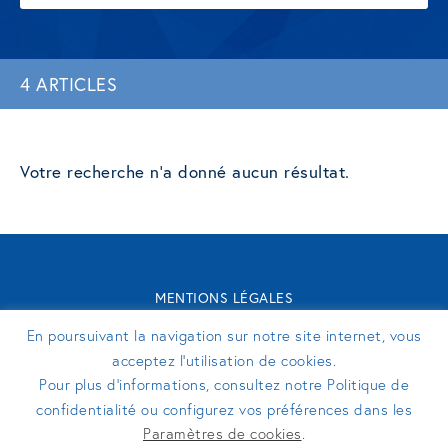
4 ARTICLES
Votre recherche n'a donné aucun résultat.
MENTIONS LÉGALES
CONTACT
En poursuivant la navigation sur notre site internet, vous
TURENNE GROUPE 2026 - SITE RÉALISÉ PAR
PERFEKTO
acceptez l’utilisation de cookies.
Pour plus d’informations, consultez notre Politique de
confidentialité ou configurez vos préférences dans les
SUIVEZ-NOUS
Paramètres de cookies
.