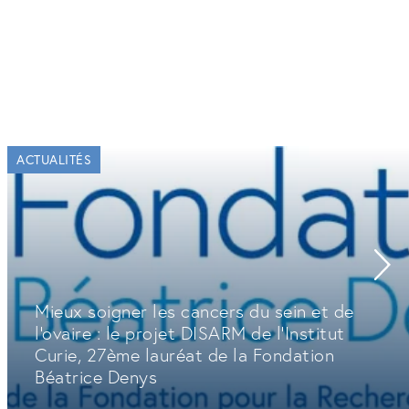
ACTUALITÉS
Mieux soigner les cancers du sein et de
l'ovaire : le projet DISARM de l'Institut
Curie, 27ème lauréat de la Fondation
Béatrice Denys