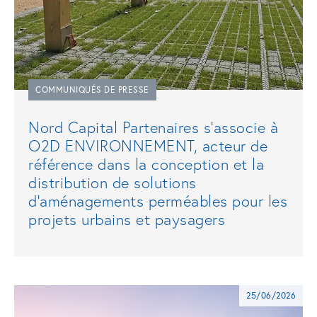
COMMUNIQUÉS DE PRESSE
Nord Capital Partenaires s’associe à
O2D ENVIRONNEMENT, acteur de
référence dans la conception et la
distribution de solutions
d’aménagements perméables pour les
projets urbains et paysagers
25/06/2026