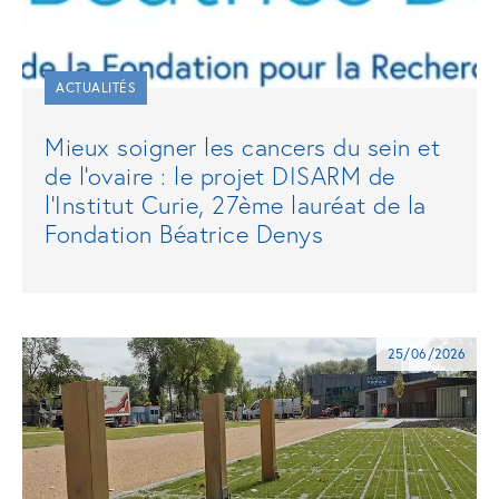
ACTUALITÉS
Mieux soigner les cancers du sein et
de l'ovaire : le projet DISARM de
l'Institut Curie, 27ème lauréat de la
Fondation Béatrice Denys
25/06/2026