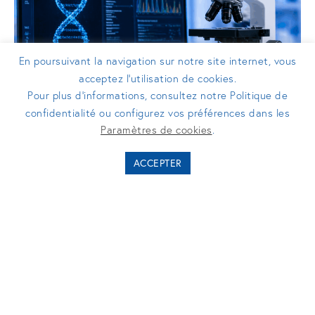
En poursuivant la navigation sur notre site internet, vous
acceptez l’utilisation de cookies.
Pour plus d’informations, consultez notre Politique de
confidentialité ou configurez vos préférences dans les
ACTUALITÉS
Paramètres de cookies
.
Turenne Santé et Relyens signent la
ACCEPTER
cession de PathoQuest, 10ème sortie
du portefeuille Relyens Innovation
Santé
26/03/2026