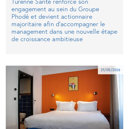
Turenne Santé renforce son
engagement au sein du Groupe
Phodé et devient actionnaire
majoritaire afin d’accompagner le
management dans une nouvelle étape
de croissance ambitieuse
21/05/2026