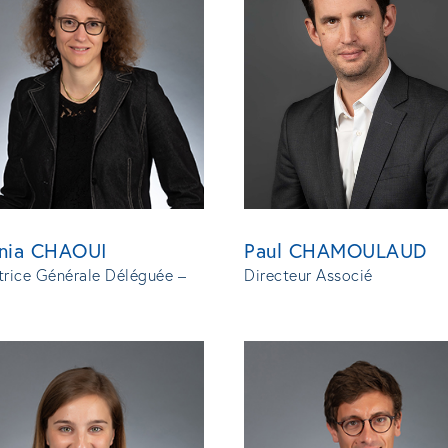
nia CHAOUI
Paul CHAMOULAUD
trice Générale Déléguée –
Directeur Associé
é