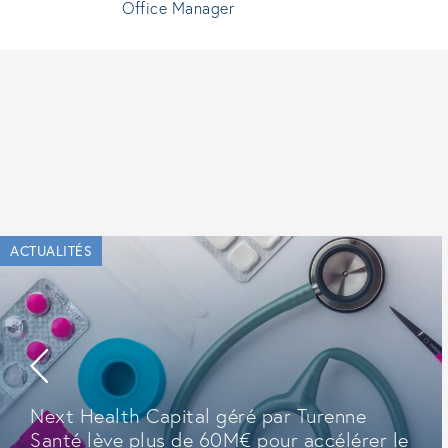
Office Manager
ACTUALITÉS
Next Health Capital géré par Turenne
Santé lève plus de 60M€ pour accélérer le