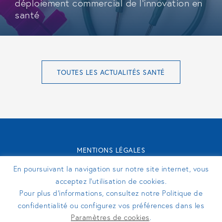
déploiement commercial de l'innovation en
santé
TOUTES LES ACTUALITÉS SANTÉ
MENTIONS LÉGALES
CONTACT
En poursuivant la navigation sur notre site internet, vous
TURENNE GROUPE 2026 - SITE RÉALISÉ PAR
PERFEKTO
acceptez l’utilisation de cookies.
Pour plus d’informations, consultez notre Politique de
confidentialité ou configurez vos préférences dans les
SUIVEZ-NOUS
Paramètres de cookies
.