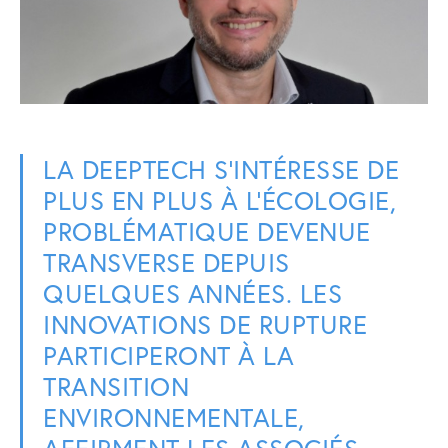
LA DEEPTECH S’INTÉRESSE DE
PLUS EN PLUS À L’ÉCOLOGIE,
PROBLÉMATIQUE DEVENUE
TRANSVERSE DEPUIS
QUELQUES ANNÉES. LES
INNOVATIONS DE RUPTURE
PARTICIPERONT À LA
TRANSITION
ENVIRONNEMENTALE,
AFFIRMENT LES ASSOCIÉS