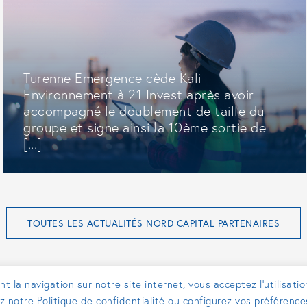
Turenne Emergence cède Kali
Environnement à 21 Invest après avoir
accompagné le doublement de taille du
groupe et signe ainsi la 10ème sortie de
[...]
TOUTES LES ACTUALITÉS NORD CAPITAL PARTENAIRES
t la navigation sur notre site internet, vous acceptez l’utilisati
ez notre Politique de confidentialité ou configurez vos préférenc