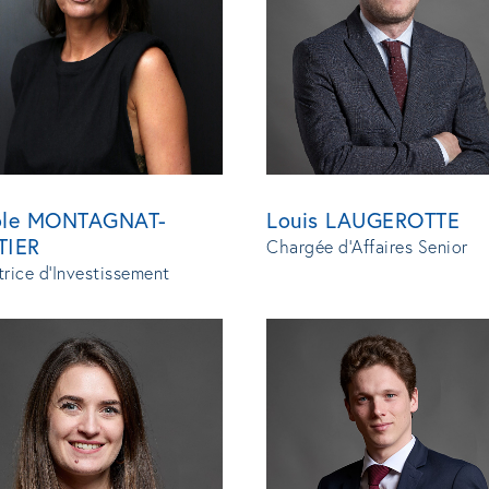
ole MONTAGNAT-
Louis LAUGEROTTE
TIER
Chargée d'Affaires Senior
trice d'Investissement