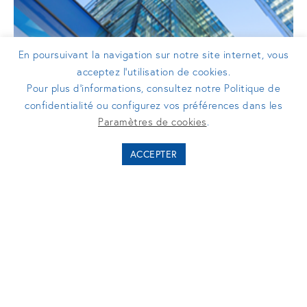
En poursuivant la navigation sur notre site internet, vous
acceptez l’utilisation de cookies.
Pour plus d’informations, consultez notre Politique de
confidentialité ou configurez vos préférences dans les
COMMUNIQUÉS DE PRESSE
Paramètres de cookies
.
Innovacom se rapproche de Turenne
ACCEPTER
Capital, pour développer ensemble
un partenariat significatif
12/10/2017