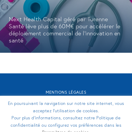
Next Health Capital géré par Turenne
Santé lève plus de 60M€ pour accélérer le
déploiement commercial de l'innovation en
santé
MENTIONS LÉGALES
CONTACT
En poursuivant la navigation sur notre site internet, vous
TURENNE GROUPE 2026 - SITE RÉALISÉ PAR
PERFEKTO
acceptez l’utilisation de cookies.
Pour plus d’informations, consultez notre Politique de
confidentialité ou configurez vos préférences dans les
SUIVEZ-NOUS