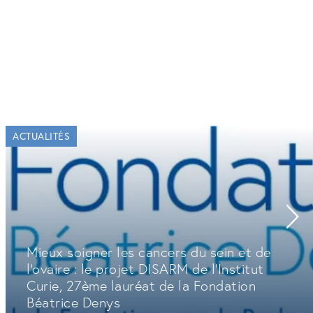
ACTUALITÉS
Mieux soigner les cancers du sein et de
l'ovaire : le projet DISARM de l'Institut
Curie, 27ème lauréat de la Fondation
Béatrice Denys