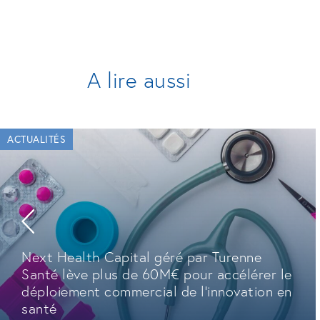
A lire aussi
ACTUALITÉS
Next Health Capital géré par Turenne
Santé lève plus de 60M€ pour accélérer le
déploiement commercial de l'innovation en
santé