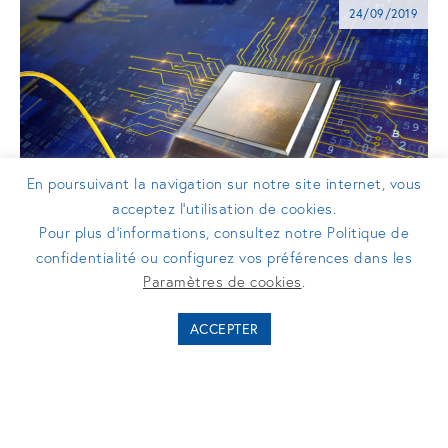
24/09/2019
En poursuivant la navigation sur notre site internet, vous
acceptez l’utilisation de cookies.
Pour plus d’informations, consultez notre Politique de
confidentialité ou configurez vos préférences dans les
COMMUNIQUÉS DE PRESSE
Paramètres de cookies
.
Scintil Photonics lève 4 millions
ACCEPTER
d’euros lors d’un premier tour de
table