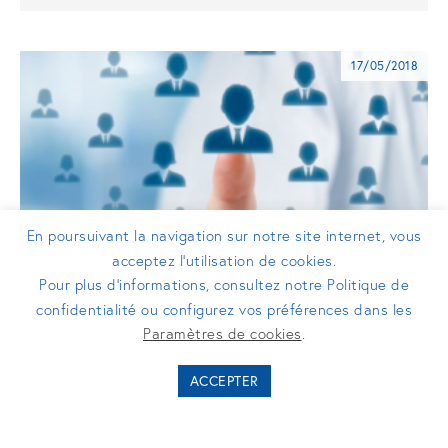
17/05/2018
En poursuivant la navigation sur notre site internet, vous
acceptez l’utilisation de cookies.
Pour plus d’informations, consultez notre Politique de
confidentialité ou configurez vos préférences dans les
COMMUNIQUÉS DE PRESSE
Paramètres de cookies
.
Turenne Capital renforce ses équipes
ACCEPTER
pour accompagner son
développement